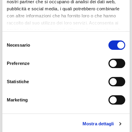
nostri partner che si occupano di analisi dei dati web,
cookie
pubblicità e social media, i quali potrebbero combinarle
dell'utente per il
con altre informazioni che ha fornito loro o che hanno
raccolto dal suo utilizzo dei loro servizi. Acconsenta ai
dominio
nostri cookie se continua ad utilizzare il nostro sito web.
corrente
Selezione
Necessario
del
rc::a
Google
Questo cookie è
Persis
consenso
usato per
tente
Preferenze
distinguere tra
umani e robot.
Statistiche
Questo è utile
per il sito web,
Marketing
al fine di rendere
validi rapporti
sull'uso del sito.
Mostra dettagli