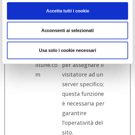
rc::c
Google
Questo cookie è
Sessio
Accetta tutti i cookie
usato per
ne
distinguere tra
Acconsenti ai selezionati
umani e robot.
SERVERID
storegab
Questo cookie
Sessio
Usa solo i cookie necessari
rielli.reta
viene utilizzato
ne
iltune.co
per assegnare il
m
visitatore ad un
server specifico;
questa funzione
è necessaria per
garantire
l’operatività del
sito.