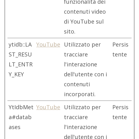
funzionalità dei
contenuti video
di YouTube sul
sito.
ytidb::LA
YouTube
Utilizzato per
Persis
ST_RESU
tracciare
tente
LT_ENTR
l'interazione
Y_KEY
dell'utente con i
contenuti
incorporati.
YtIdbMet
YouTube
Utilizzato per
Persis
a#datab
tracciare
tente
ases
l'interazione
dell'utente con i