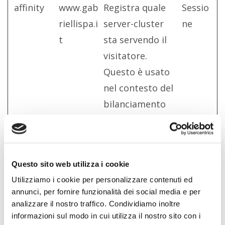
affinity
www.gab
Registra quale
Sessio
riellispa.i
server-cluster
ne
t
sta servendo il
visitatore.
Questo è usato
nel contesto del
bilanciamento
del carico, al fine
di ottimizzare
l'esperienza
Questo sito web utilizza i cookie
dell'utente.
Utilizziamo i cookie per personalizzare contenuti ed
CookieCo
Cookiebo
Memorizza lo
1 anno
annunci, per fornire funzionalità dei social media e per
nsent
t
stato del
analizzare il nostro traffico. Condividiamo inoltre
informazioni sul modo in cui utilizza il nostro sito con i
consenso ai