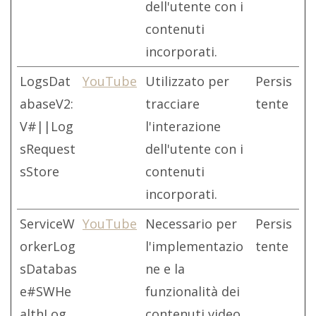
dell'utente con i
contenuti
incorporati.
LogsDat
YouTube
Utilizzato per
Persis
abaseV2:
tracciare
tente
V#||Log
l'interazione
sRequest
dell'utente con i
sStore
contenuti
incorporati.
ServiceW
YouTube
Necessario per
Persis
orkerLog
l'implementazio
tente
sDatabas
ne e la
e#SWHe
funzionalità dei
althLog
contenuti video