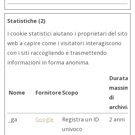
Statistiche (2)
I cookie statistici aiutano i proprietari del sito
web a capire come i visitatori interagiscono
con i siti raccogliendo e trasmettendo
informazioni in forma anonima.
Durata
massima
Nome
Fornitore
Scopo
di
archiviaz
_ga
Google
Registra un ID
2 anni
univoco